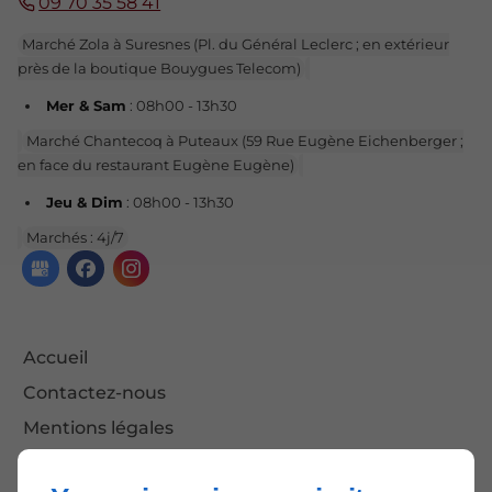
09 70 35 58 41
Marché Zola à Suresnes (Pl. du Général Leclerc ; en extérieur
près de la boutique Bouygues Telecom)
Mer & Sam
: 08h00 - 13h30
Marché Chantecoq à Puteaux (59 Rue Eugène Eichenberger ;
en face du restaurant Eugène Eugène)
Jeu & Dim
: 08h00 - 13h30
Marchés : 4j/7
Accueil
Contactez-nous
Mentions légales
Plan du site